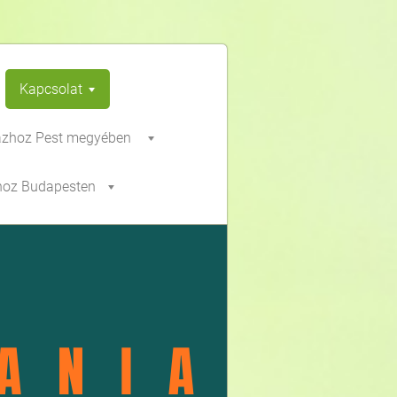
Kapcsolat
ázhoz Pest megyében
hoz Budapesten