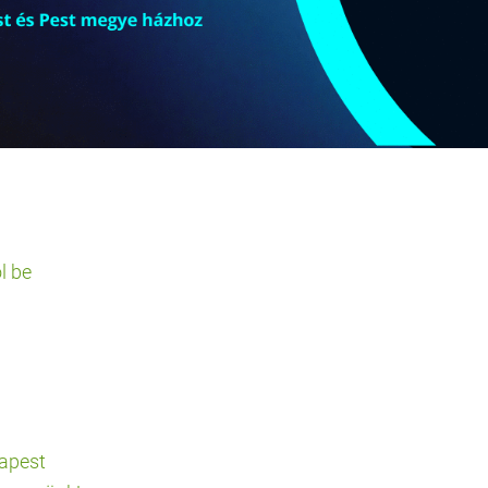
l be
apest