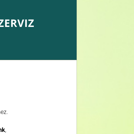
hez.
nk
,