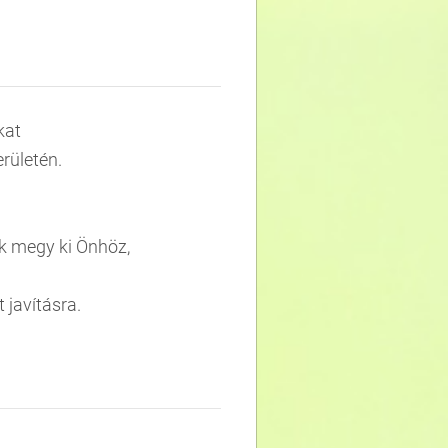
kat
rületén.
nk megy ki Önhöz,
 javításra.