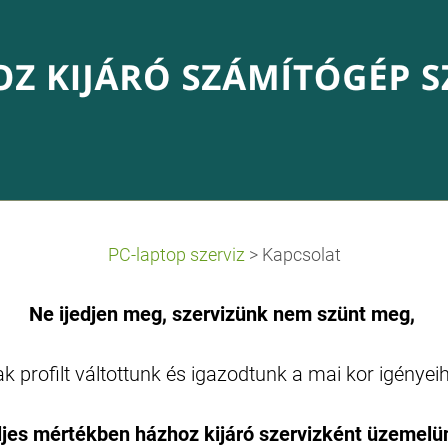
PC-laptop szerviz
>
Kapcsolat
Ne ijedjen meg, szervizünk nem szünt meg,
k profilt váltottunk és igazodtunk a mai kor igényei
ljes mértékben házhoz kijáró szervizként üzemelü