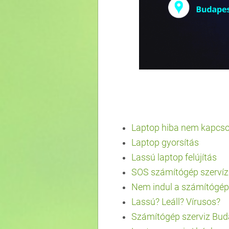
Laptop hiba nem kapcso
Laptop gyorsítás
Lassú laptop felújítás
SOS számítógép szervíz
Nem indul a számítógép
Lassú? Leáll? Vírusos?
Számítógép szerviz Bud