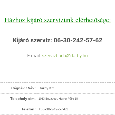
Házhoz kijáró szervizü
nk elérhetősége:
Kijáró szervíz: 06-30-242-57-62
E-mail:
szervizbuda@darby.hu
Cégnév / Név:
Darby Kft.
Telephely cím:
1033 Budapest, Harrer Pál u 18
Telefon:
+36-30-242-57-62