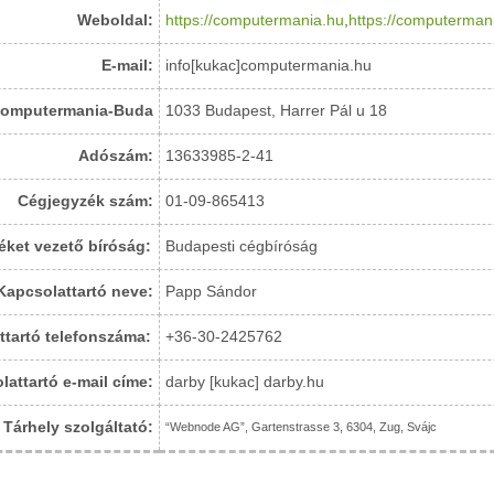
Weboldal:
https://computermania.hu
,
https://computerman
E-mail:
info[kukac]computermania.hu
 Computermania-Buda
1033 Budapest, Harrer Pál u 18
Adószám:
13633985-2-41
Cégjegyzék szám:
01-09-865413
ket vezető bíróság:
Budapesti cégbíróság
Kapcsolattartó neve:
Papp Sándor
ttartó telefonszáma:
+36-30-2425762
lattartó e-mail címe:
darby [kukac] darby.hu
Tárhely szolgáltató:
“Webnode AG”, Gartenstrasse 3, 6304, Zug, Svájc