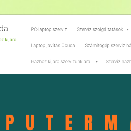
da
PC-laptop szerviz
Szervíz szolgáltatások
z kijáró
Laptop javítás Óbuda
Számítógép szerviz h
Házhoz kijáró szervizünk árai
Szerviz ház