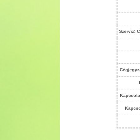
Szerviz:
Cégjegyzé
Kapcsola
Kapcso