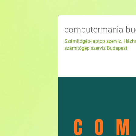
computermania-bu
Számítógép-laptop szerviz. Házho
számítógép szerviz Budapest