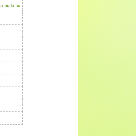
ia-buda.hu