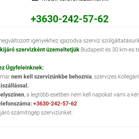
+3630-242-57-62
megváltozott igényekhez igazodva szervíz szolgáltatásun
kijáró szervizként üzemeltetjük
Budapest és 30 km-es te
 ez Ügyfeleinknek:
t már
nem kell szervizünkbe behoznia
, szervizes kollégá
iszállással.
helyszínen
, a legtöbb esetben nem kell napokat várni a kért
telefonszáma:
+3630-242-57-62
járó számítógép szervizünket.