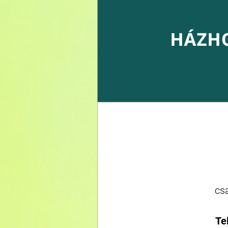
csa
Te