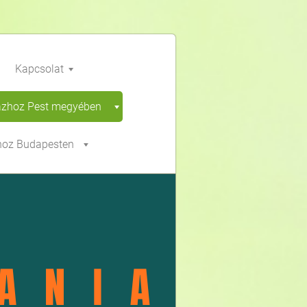
Kapcsolat
ázhoz Pest megyében
hoz Budapesten