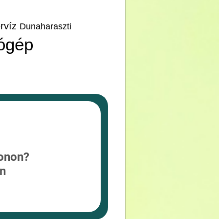
ervíz
Dunaharaszti
tógép
fonon?
n