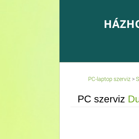
PC-laptop szerviz
>
S
PC szerviz
Du