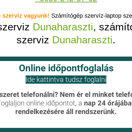
ó szerviz vagyunk!
Számítógép szervíz-laptop sz
szerviz
Dunaharaszti
, számí
szerviz
Dunaharaszti
.
Online időpontfoglalás
Ide kattintva tudsz foglalni
zeret telefonálni? Nem ér el minket tele
oglaljon online időpontot, a
nap 24 órájába
rendelkezésére áll rendszerünk.