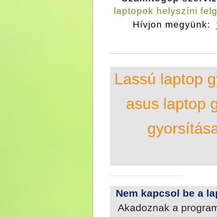
laptopok helyszíni fel
Hívjon megyünk:
Lassú laptop g
asus laptop g
gyorsítása
Nem kapcsol be a la
Akadoznak a programj