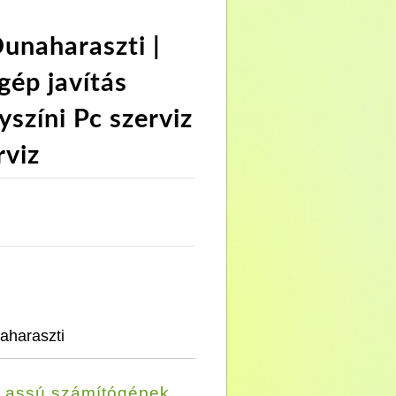
unaharaszti |
gép javítás
yszíni Pc szerviz
rviz
aharaszti
Lassú számítógépek,