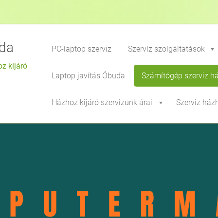
da
PC-laptop szerviz
Szervíz szolgáltatások
z kijáró
Laptop javítás Óbuda
Számítógép szerviz h
Házhoz kijáró szervizünk árai
Szerviz ház