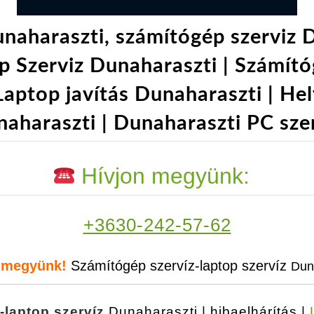
naharaszti, számítógép szerviz D
 Szerviz Dunaharaszti | Számító
aptop javítás Dunaharaszti | Hel
aharaszti | Dunaharaszti PC sze
Hívjon megyünk:
+3630-242-57-62
, megyünk!
Számítógép szervíz-laptop szervíz
Dun
-laptop szervíz
Dunaharaszti | hibaelhárítás |