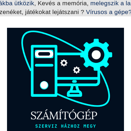
mákba ütközik
, Kevés a memória,
melegszik a l
zenéket, játékokat lejátszani ?
Vírusos a gépe