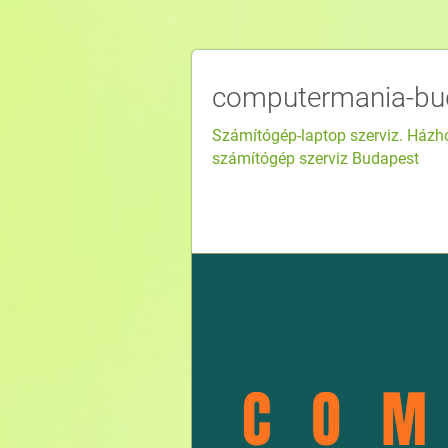
computermania-bu
Számítógép-laptop szerviz. Házho
számítógép szerviz Budapest