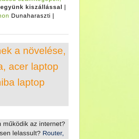
együnk kiszállással
|
thon
Dunaharaszti |
nek a növelése,
a, acer laptop
hiba laptop
 működik az internet?
en lelassult?
Router,