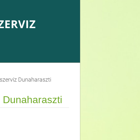
szervíz Dunaharaszti
z
Dunaharaszti