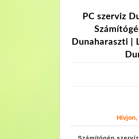
PC szerviz Du
Számítógép
Dunaharaszti | L
Dun
Hívjon
Számítógép szervíz