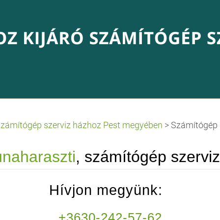
zámítógép szerviz házhoz Pest megyében
>
Számítógép 
naharaszti
, számítógép szervi
Hívjon megyünk:
+3630-242-57-62