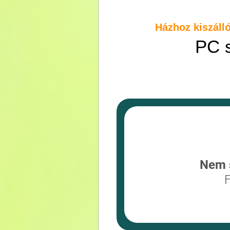
Házhoz kiszáll
PC 
Nem s
F