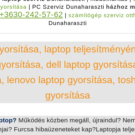
gyorsítása
| PC Szerviz Dunaharaszti
házhoz m
+3630-242-57-62
|
számítógép szerviz ot
Dunaharaszti
yorsítása, laptop teljesítményé
yorsítása, dell laptop gyorsítás
, lenovo laptop gyorsítása, tos
gyorsítása
ptop?
Működés közben megáll, újraindul? Nem
ai? Furcsa hibaüzeneteket kap?Laptopja teljes