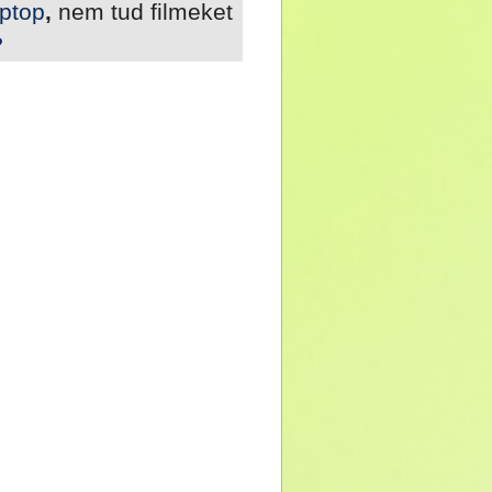
aptop
,
nem tud filmeket
?