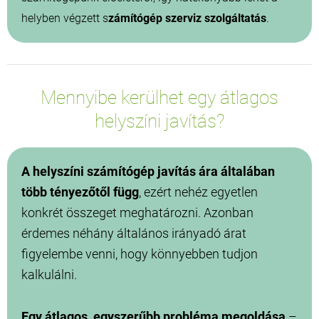
helyben végzett s
zámítógép szerviz szolgáltatás
.
Mennyibe kerülhet egy átlagos
helyszíni javítás?
A helyszíni számítógép javítás ára általában
több tényezőtől függ
, ezért nehéz egyetlen
konkrét összeget meghatározni. Azonban
érdemes néhány általános irányadó árat
figyelembe venni, hogy könnyebben tudjon
kalkulálni.
Egy átlagos, egyszerűbb probléma megoldása
–