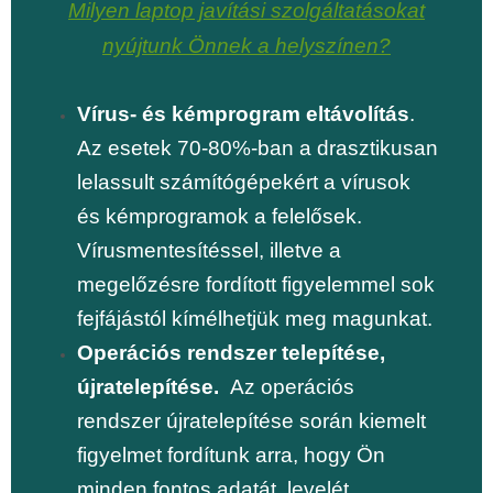
Milyen laptop javítási szolgáltatásokat
nyújtunk Önnek a helyszínen?
Vírus- és kémprogram eltávolítás
.
Az esetek 70-80%-ban a drasztikusan
lelassult számítógépekért a vírusok
és kémprogramok a felelősek.
Vírusmentesítéssel, illetve a
megelőzésre fordított figyelemmel sok
fejfájástól kímélhetjük meg magunkat.
Operációs rendszer telepítése,
újratelepítése.
Az operációs
rendszer újratelepítése során kiemelt
figyelmet fordítunk arra, hogy Ön
minden fontos adatát, levelét,