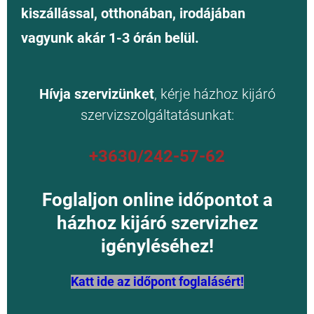
kiszállással, otthonában, irodájában
vagyunk akár 1-3 órán belül.
Hívja szervizünket
, kérje házhoz kijáró
szervizszolgáltatásunkat:
+3630/242-57-62
Foglaljon online időpontot a
házhoz kijáró szervizhez
igényléséhez!
Katt ide az időpont foglalásért!