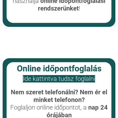
használja
online időpontfoglalási
rendszerünket
!
Online időpontfoglalás
Ide kattintva tudsz foglalni
Nem szeret telefonálni? Nem ér el
minket telefonon?
Foglaljon online időpontot, a
nap 24
órájában