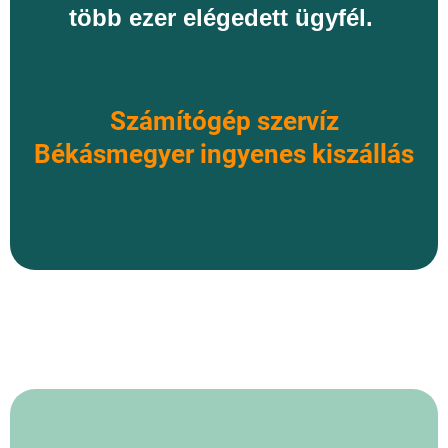
több ezer elégedett ügyfél.
Számítógép szervíz
Békásmegyer ingyenes kiszállás