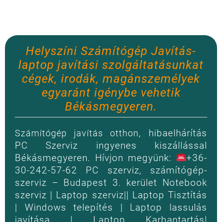
Helyszíni Számítógép Javítás-
laptop javítási szolgáltatásunkat
cégek, irodák, magánszemélyek
egyaránt igénybe vehetik
Békásmegyeren.
, hibaelhárítás
Számítógép javítás otthon
PC Szerviz ingyenes kiszállással
Békásmegyeren. Hívjon megyünk:
+36-
30-242-57-62 PC szerviz, számítógép-
szerviz – Budapest 3. kerület Notebook
szerviz | Laptop szerviz|| Laptop Tisztítás
| Windows telepítés | Laptop lassulás
javítása | Laptop Karbantartás|