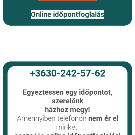
Online időpontfoglalás
+3630-242-57-62
Egyeztessen egy időpontot,
szerelőnk
házhoz megy!
Amennyiben telefonon
nem ér el
minket,