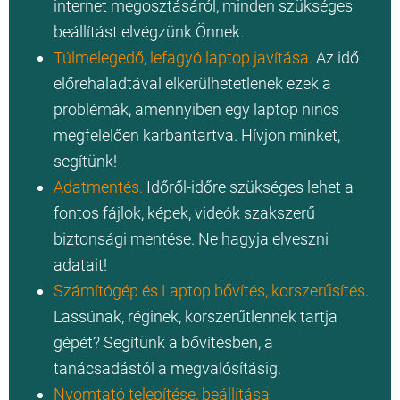
internet megosztásáról, minden szükséges
beállítást elvégzünk Önnek.
Túlmelegedő, lefagyó laptop javítása.
Az idő
előrehaladtával elkerülhetetlenek ezek a
problémák, amennyiben egy laptop nincs
megfelelően karbantartva. Hívjon minket,
segítünk!
Adatmentés.
Időről-időre szükséges lehet a
fontos fájlok, képek, videók szakszerű
biztonsági mentése. Ne hagyja elveszni
adatait!
Számítógép és Laptop bővítés, korszerűsítés
.
Lassúnak, réginek, korszerűtlennek tartja
gépét? Segítünk a bővítésben, a
tanácsadástól a megvalósításig.
Nyomtató telepítése, beállítása