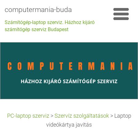
computermania-buda
Számítógép-laptop szerviz. Házhoz kijáró
számítógép szerviz Budapest
PC-laptop szerviz
>
Szervíz szolgáltatások
>
Laptop
videókártya javítás