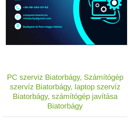
PC szerviz Biatorbágy, Számítógép
szervíz Biatorbágy, laptop szervíz
Biatorbágy, számítógép javítása
Biatorbágy