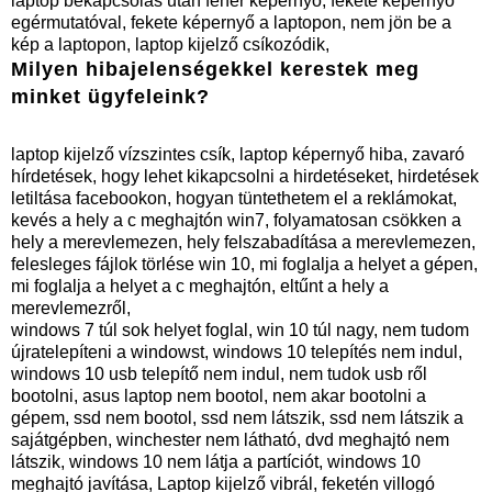
laptop bekapcsolás után fehér képernyő, fekete képernyő
egérmutatóval, fekete képernyő a laptopon, nem jön be a
kép a laptopon, laptop kijelző csíkozódik,
Milyen hibajelenségekkel kerestek meg
minket ügyfeleink?
laptop kijelző vízszintes csík, laptop képernyő hiba, zavaró
hírdetések, hogy lehet kikapcsolni a hirdetéseket, hirdetések
letiltása facebookon, hogyan tüntethetem el a reklámokat,
kevés a hely a c meghajtón win7, folyamatosan csökken a
hely a merevlemezen, hely felszabadítása a merevlemezen,
felesleges fájlok törlése win 10, mi foglalja a helyet a gépen,
mi foglalja a helyet a c meghajtón, eltűnt a hely a
merevlemezről,
windows 7 túl sok helyet foglal, win 10 túl nagy, nem tudom
újratelepíteni a windowst, windows 10 telepítés nem indul,
windows 10 usb telepítő nem indul, nem tudok usb ről
bootolni, asus laptop nem bootol, nem akar bootolni a
gépem, ssd nem bootol, ssd nem látszik, ssd nem látszik a
sajátgépben, winchester nem látható, dvd meghajtó nem
látszik, windows 10 nem látja a partíciót, windows 10
meghajtó javítása, Laptop kijelző vibrál, feketén villogó