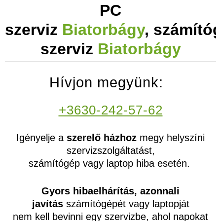
PC
szerviz
Biatorbágy
, számító
szerviz
Biatorbágy
Hívjon megyünk:
+3630-242-57-62
Igényelje a
szerelő házhoz
megy helyszíni
szervizszolgáltatást,
számítógép vagy laptop hiba esetén.
Gyors hibaelhárítás, azonnali
javítás
számítógépét vagy laptopját
nem kell bevinni egy szervizbe, ahol napokat