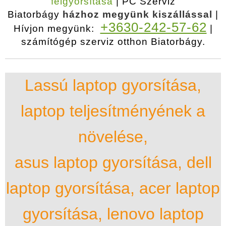
felgyorsítása
| PC Szerviz
Biatorbágy
házhoz megyünk kiszállással
|
+3630-242-57-62
Hívjon megyünk:
|
számítógép szerviz otthon Biatorbágy.
Lassú laptop gyorsítása,
laptop teljesítményének a
növelése,
asus laptop gyorsítása, dell
laptop gyorsítása, acer laptop
gyorsítása, lenovo laptop