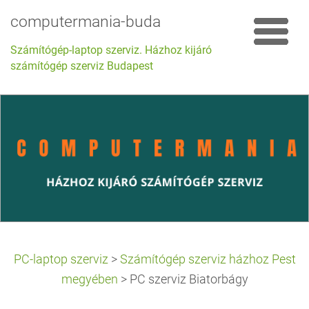
computermania-buda
Számítógép-laptop szerviz. Házhoz kijáró
számítógép szerviz Budapest
PC-laptop szerviz
>
Számítógép szerviz házhoz Pest
megyében
>
PC szerviz Biatorbágy