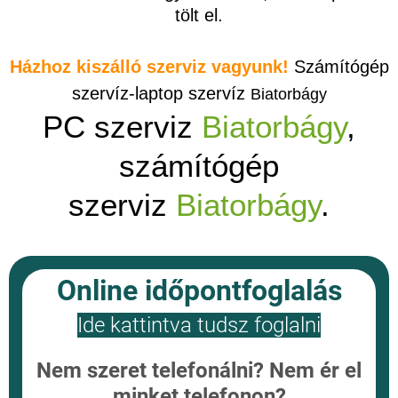
tölt el.
Házhoz kiszálló szerviz vagyunk!
Számítógép
szervíz-laptop szervíz
Biatorbágy
PC szerviz
Biatorbágy
,
számítógép
szerviz
Biatorbágy
.
Online időpontfoglalás
Ide kattintva tudsz foglalni
Nem szeret telefonálni? Nem ér el
minket telefonon?