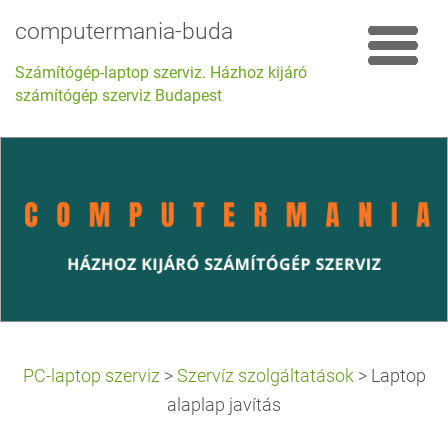
computermania-buda
Számítógép-laptop szerviz. Házhoz kijáró
számítógép szerviz Budapest
PC-laptop szerviz
>
Szervíz szolgáltatások
>
Laptop
alaplap javítás