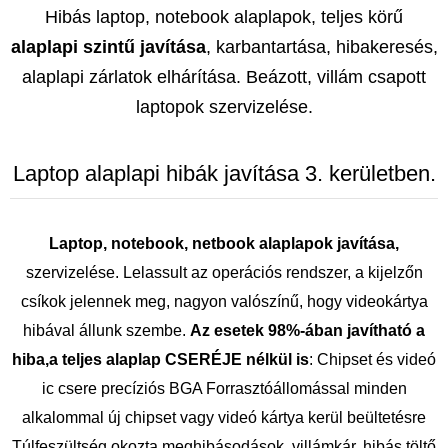
Hibás laptop, notebook alaplapok, teljes körű
alaplapi szintű javítása
, karbantartása, hibakeresés,
alaplapi zárlatok elhárítása. Beázott, villám csapott
laptopok szervizelése.
Laptop alaplapi hibák javítása 3. kerületben.
Laptop, notebook, netbook alaplapok javítása,
szervizelése. Lelassult az operációs rendszer, a kijelzőn
csíkok jelennek meg, nagyon valószínű, hogy videokártya
hibával állunk szembe.
Az esetek 98%-ában javítható a
hiba,a teljes alaplap CSERÉJE nélkül is
: Chipset és videó
ic csere precíziós BGA Forrasztóállomással minden
alkalommal új chipset vagy videó kártya kerül beültetésre
Túlfeszültség okozta meghibásodások, villámkár, hibás töltő