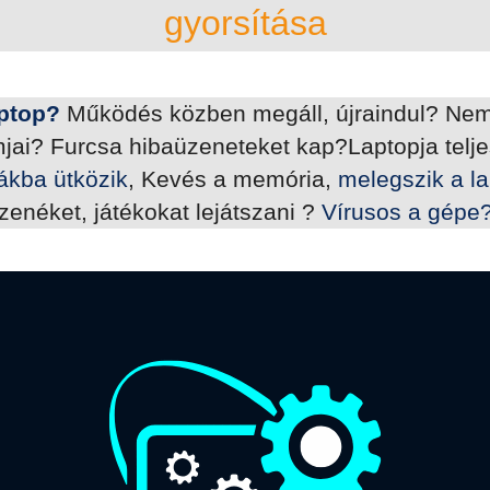
gyorsítása
ptop?
Működés közben megáll, újraindul? Nem
ai? Furcsa hibaüzeneteket kap?Laptopja teljes
mákba ütközik
, Kevés a memória,
melegszik a l
zenéket, játékokat lejátszani ?
Vírusos a gépe