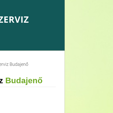
erviz Budajenő
iz
Budajenő