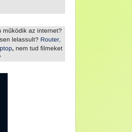
 működik az internet?
en lelassult?
Router,
aptop
,
nem tud filmeket
?