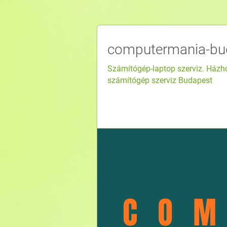
computermania-bu
Számítógép-laptop szerviz. Házho
számítógép szerviz Budapest