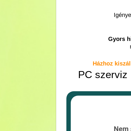
Igénye
Gyors hi
Házhoz kiszál
PC szerviz
Nem s