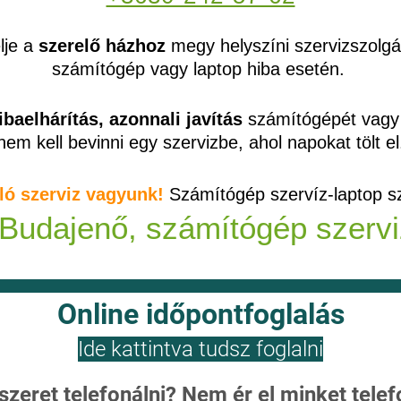
lje a
szerelő házhoz
megy helyszíni szervizszolgál
számítógép vagy laptop hiba esetén.
baelhárítás, azonnali javítás
számítógépét vagy 
nem kell bevinni egy szervizbe, ahol napokat tölt el
ló szerviz vagyunk!
Számítógép szervíz-laptop s
Budajenő, számítógép szervi
Online időpontfoglalás
Ide kattintva tudsz foglalni
zeret telefonálni? Nem ér el minket tele