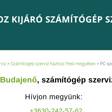
rviz
>
Számítógép szerviz házhoz Pest megyében
>
PC sz
Budajenő
, számítógép szerv
Hívjon megyünk:
+3630-242-57-62