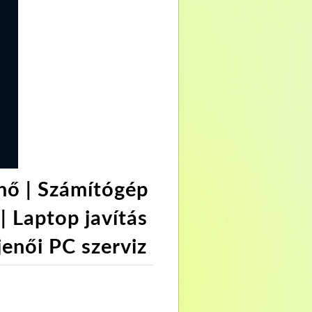
nő | Számítógép
| Laptop javítás
jenői PC szerviz