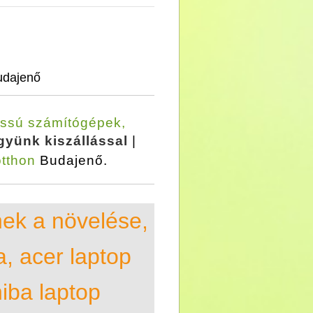
udajenő
ssú számítógépek,
yünk kiszállással
|
otthon
Budajenő.
nek a növelése,
a, acer laptop
hiba laptop