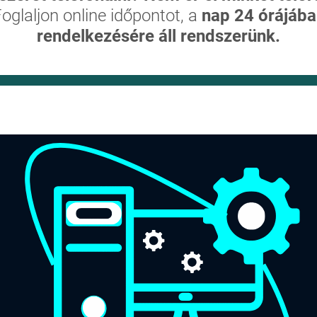
oglaljon online időpontot, a
nap 24 órájába
rendelkezésére áll rendszerünk.