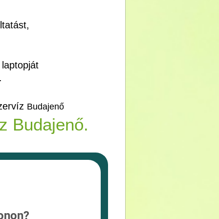
tatást,
laptopját
.
zervíz
Budajenő
z Budajenő.
fonon?