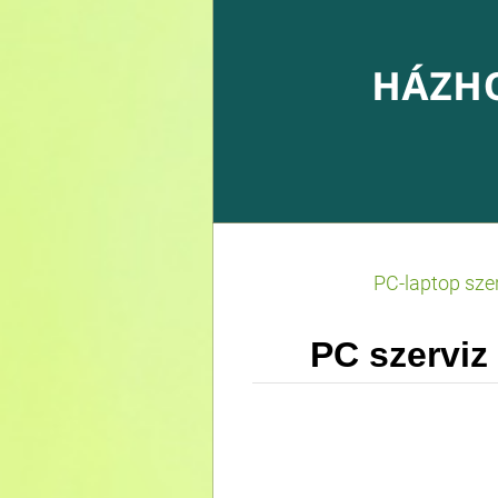
PC-laptop sze
PC szerviz