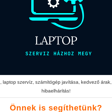
 laptop szervíz, számítógép javítása, kedvező árak, 
hibaelhárítás!
Önnek is segíthetünk?