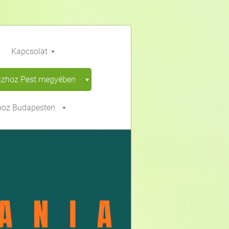
Kapcsolat
ázhoz Pest megyében
hoz Budapesten