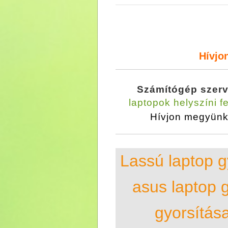
Hívjo
Számítógép szerv
laptopok helyszíni f
Hívjon megyün
Lassú laptop g
asus laptop g
gyorsítása