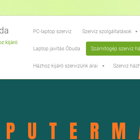
da
PC-laptop szerviz
Szervíz szolgáltatások
z kijáró
Laptop javítás Óbuda
Számítógép szerviz h
Házhoz kijáró szervizünk árai
Szerviz ház