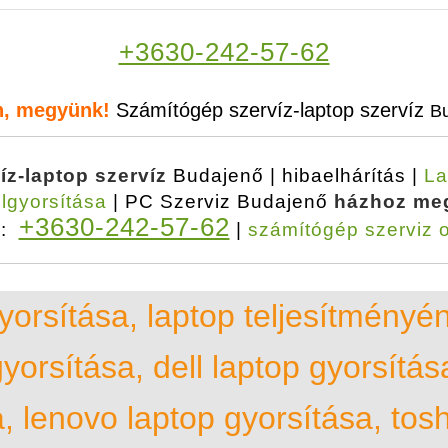
+3630-242-57-62
n, megyünk!
Számítógép szervíz-laptop szervíz
B
íz-laptop szervíz
Budajenő | hibaelhárítás |
La
elgyorsítása
| PC Szerviz Budajenő
házhoz meg
+3630-242-57-62
k:
|
számítógép szerviz 
yorsítása, laptop teljesítményé
yorsítása, dell laptop gyorsítás
, lenovo laptop gyorsítása, tos