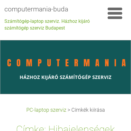
computermania-buda
Számítógép-laptop szerviz. Házhoz kijáró
számítógép szerviz Budapest
PC-laptop szerviz
>
Címkék kiírása
Címke: Hibajelenségek